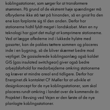
koblingsstationer, som sørger for at transformere
strømmen. På grund af de ekstremt høje spændinger må
afbryderne ikke stå tæt på hinanden, så en gnist fra den
ene kan forplante sig til den anden. Derfor har
stationerne hidtil fyldt meget i landskabet. Men en ny
teknologi har gjort det muligt at komprimere stationerne.
Ved at lægge aflederne ind i lukkede hylstre med
gasarter, kan de pakkes tættere sammen og placeres
inde i en bygning, så de bliver skærmet bedre mod
vejrliget. De gasisolerede koblingsanlæg også kaldet
GIS (gas insulated switchgear) giver også bedre
arbejdsforhold for medarbejderne omkring stationerne
og kræver et mindre areal end tidligere. Derfor har
Energinet.dk kontaktet CF Møller for at udvikle et
designkoncept for de nye koblingsstationer, som skal
placeres rundt omkring i landet over de kommende år.
Projektet i Revsing ved Vejen er den første af de nye
planlagte koblingsstationer.