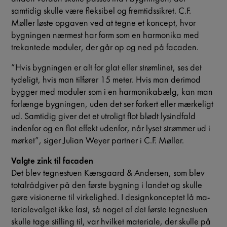
samtidig skulle være fleksibel og fremtidssikret. C.F.
Møller løste opgaven ved at tegne et koncept, hvor
bygningen nærmest har form som en harmonika med
trekantede moduler, der går op og ned på facaden.
”Hvis bygningen er alt for glat eller strømlinet, ses det
tydeligt, hvis man tilfører 15 meter. Hvis man derimod
bygger med moduler som i en harmonikabælg, kan man
forlænge bygningen, uden det ser forkert eller mærkeligt
ud. Samtidig giver det et utroligt flot blødt lysindfald
indenfor og en flot effekt udenfor, når lyset strømmer ud i
mørket”, siger Julian Weyer partner i C.F. Møller.
Valgte zink til facaden
Det blev tegnestuen Kærsgaard & Andersen, som blev
totalrådgiver på den første bygning i landet og skulle
gøre visionerne til virkelighed. I designkonceptet lå ma-
terialevalget ikke fast, så noget af det første tegnestuen
skulle tage stilling til, var hvilket materiale, der skulle på