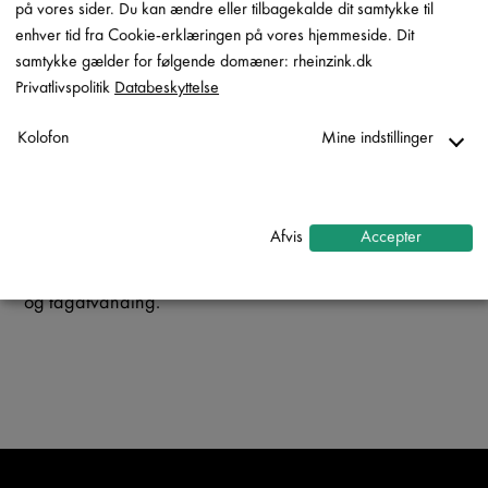
på vores sider. Du kan ændre eller tilbagekalde dit samtykke til
enhver tid fra Cookie-erklæringen på vores hjemmeside. Dit
ZINK ER SMUKT
samtykke gælder for følgende domæner: rheinzink.dk
Privatlivspolitik
Databeskyttelse
ZINK ER ALSIDIGT
Kolofon
Mine indstillinger
Nødvendig
Uanset, om du vælger zink på grund af udtrykket,
naturligheden eller mulighederne: Du bestemmer dig i
↓
2
tjenester
Afvis
Accepter
hvert fald for et materiale af bedste kvalitet, som kan
Statistik
genbruges, og som du kan anvende til både tag, facade
↓
5
tjenester
og tagafvanding.
Marketing
↓
10
tjenester
Aktiver/deaktiver alle applikatione
Brug denne kontakt til at aktivere/deaktivere alle apps.