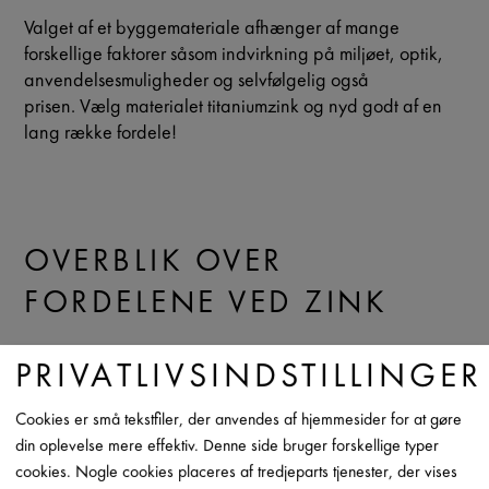
Valget af et byggemateriale afhænger af mange
forskellige faktorer såsom indvirkning på miljøet, optik,
anvendelsesmuligheder og selvfølgelig også
prisen. Vælg materialet titaniumzink
og nyd godt af en
lang række fordele!
OVERBLIK OVER
FORDELENE VED ZINK
PRIVATLIVSINDSTILLINGER
ZINK ER NATURLIGT
Cookies er små tekstfiler, der anvendes af hjemmesider for at gøre
din oplevelse mere effektiv. Denne side bruger forskellige typer
ZINK ER HOLDBART
cookies. Nogle cookies placeres af tredjeparts tjenester, der vises