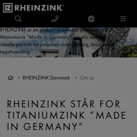
RHEINZINK er en globalt anerkendt producent af
titaniumzink "Made in Germany", og står som din
ideelle partner for projekter inden for tag, facade og
tagafvanding.
RHEINZINK Danmark
Om os
RHEINZINK STÅR FOR
TITANIUMZINK ”MADE
IN GERMANY”