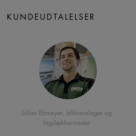
KUNDEUDTALELSER
Julian Ebmeyer, blikkenslager og
tagdækkermester