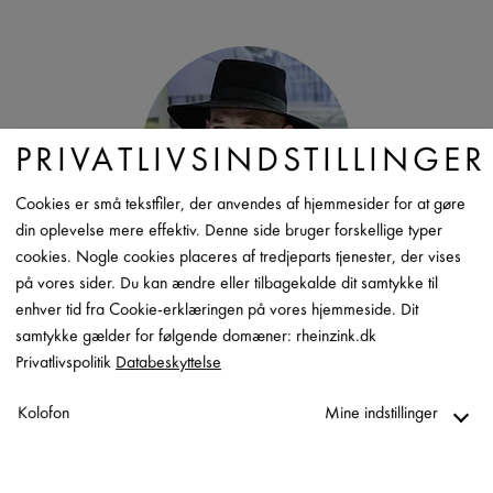
PRIVATLIVSINDSTILLINGER
Cookies er små tekstfiler, der anvendes af hjemmesider for at gøre
din oplevelse mere effektiv. Denne side bruger forskellige typer
cookies. Nogle cookies placeres af tredjeparts tjenester, der vises
på vores sider. Du kan ændre eller tilbagekalde dit samtykke til
Christian Gartke, tagdækkermester
enhver tid fra Cookie-erklæringen på vores hjemmeside. Dit
samtykke gælder for følgende domæner: rheinzink.dk
Privatlivspolitik
Databeskyttelse
Kolofon
Mine indstillinger
Begrebet ”Made in
Nødvendig
Germany” forbinder jeg med en