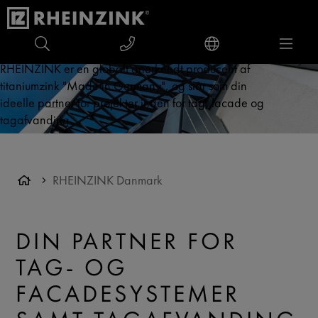
RHEINZINK er en globalt anerkendt producent af
titaniumzink "Made in Germany", og står som din
ideelle partner for projekter inden for tag, facade og
tagafvanding.
RHEINZINK Danmark
DIN PARTNER FOR
TAG- OG
FACADESYSTEMER