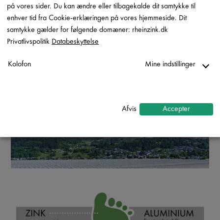
GODE GRUNDE TIL AT VÆLGE RHEINZINK
på vores sider. Du kan ændre eller tilbagekalde dit samtykke til
enhver tid fra Cookie-erklæringen på vores hjemmeside. Dit
samtykke gælder for følgende domæner: rheinzink.dk
Privatlivspolitik
Databeskyttelse
RHEINZINK ENGAGERER
Kolofon
Mine indstillinger
SIG I OMVERDEN
Nødvendig
↓
2
tjenester
Afvis
Accepter
Statistik
↓
5
tjenester
Marketing
↓
10
tjenester
Aktiver/deaktiver alle applikatione
Brug denne kontakt til at aktivere/deaktivere alle apps.