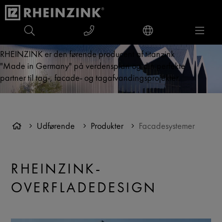
RHEINZINK er den førende producent af titanzink
"Made in Germany" på verdensplan og din perfekte
partner til tag-, facade- og tagafvandingsprojekter.
Udførende
Produkter
Facadesystemer
RHEINZINK-
OVERFLADEDESIGN