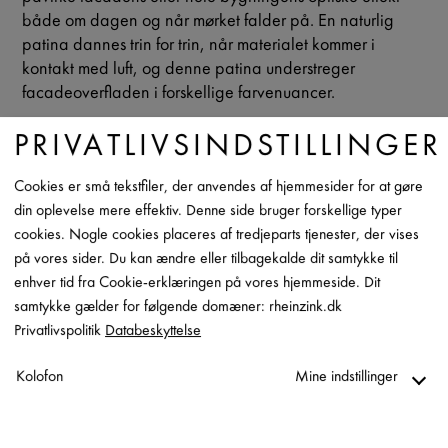
både om dagen og når mørket falder på. En naturlig
patina dannes trin for trin, når materialet kommer i
kontakt med luft, og denne patina understreger
facadeoverfladen i forskellige farvenuancer.
PRIVATLIVSINDSTILLINGER
Cookies er små tekstfiler, der anvendes af hjemmesider for at gøre
din oplevelse mere effektiv. Denne side bruger forskellige typer
RHEINZINK HJÆLPER SINE
cookies. Nogle cookies placeres af tredjeparts tjenester, der vises
KUNDER PÅ ALLE
på vores sider. Du kan ændre eller tilbagekalde dit samtykke til
enhver tid fra Cookie-erklæringen på vores hjemmeside. Dit
OMRÅDER
samtykke gælder for følgende domæner: rheinzink.dk
Privatlivspolitik
Databeskyttelse
Du får en klar definition af de muligheder, som de
Kolofon
Mine indstillinger
enkelte facadesystemer tilbyder dig, og en letforståelig
oversigt over vores leveringsprogrammer. Dermed ved du
til enhver tid, hvilke produkter du har til rådighed. Dette
Nødvendig