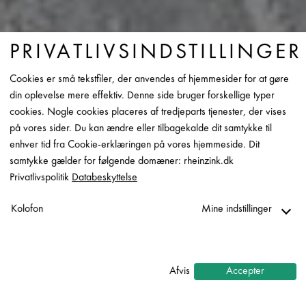
PRIVATLIVSINDSTILLINGER
Cookies er små tekstfiler, der anvendes af hjemmesider for at gøre
din oplevelse mere effektiv. Denne side bruger forskellige typer
cookies. Nogle cookies placeres af tredjeparts tjenester, der vises
på vores sider. Du kan ændre eller tilbagekalde dit samtykke til
enhver tid fra Cookie-erklæringen på vores hjemmeside. Dit
samtykke gælder for følgende domæner: rheinzink.dk
PRISMO BRUSHED WHITE+
Privatlivspolitik
Databeskyttelse
Kolofon
Mine indstillinger
BESTIL DIN PRØVE HER
Nødvendig
↓
2
tjenester
Afvis
Accepter
Statistik
↓
5
tjenester