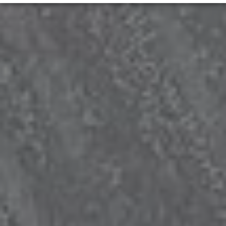
Marketing
↓
10
tjenester
Aktiver/deaktiver alle applikatione
Brug denne kontakt til at aktivere/deaktivere alle apps.