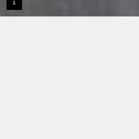
Produkter
Materialet RHEINZINK
PRISMO brushed white+
PRISMO BRUSHED WHITE+
- INNOVATION MADE IN
GERMANY
Efter mange års forskning og udvikling er vi nu stolte af at
kunne lancere et nyt produkt på markedet. Med
RHEINZINK-PRISMO brushed white+ introducerer vi en