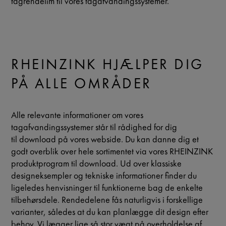
tagrendelim til vores tagafvandingssystemer.
RHEINZINK HJÆLPER DIG
PÅ ALLE OMRÅDER
Alle relevante informationer om vores
tagafvandingssystemer står til rådighed for dig
til
download
på vores webside. Du kan danne dig et
godt overblik over hele sortimentet via vores RHEINZINK
produktprogram til
download
. Ud over klassiske
designeksempler og tekniske informationer finder du
ligeledes henvisninger til funktionerne bag de enkelte
tilbehørsdele. Rendedelene fås naturligvis i forskellige
varianter, således at du kan planlægge dit design efter
behov. Vi lægger lige så stor vægt på overholdelse af