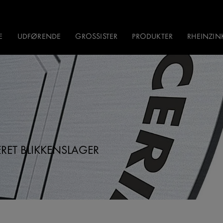
E
UDFØRENDE
GROSSISTER
PRODUKTER
RHEINZI
RET BLIKKENSLAGER