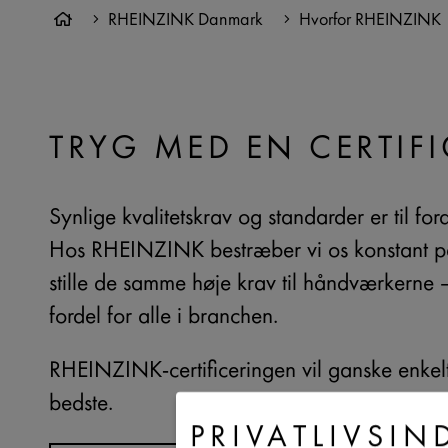
RHEINZINK Danmark
Hvorfor RHEINZINK
TRYG MED EN CERTIFI
Synlige kvalitetskrav og standarder er til ford
Hos RHEINZINK bestræber vi os konstant på a
stille de samme høje krav til håndværkerne – s
fordel for alle i branchen.
RHEINZINK-certificeringen vil ganske enkelt l
bedste.
PRIVATLIVSIN