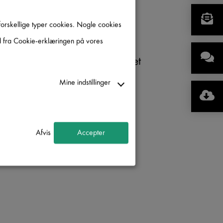
forskellige typer cookies. Nogle cookies
tid fra Cookie-erklæringen på vores
t samarbejde med en certificeret
Mine indstillinger
Afvis
Accepter