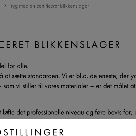
Tryg med en certificeret blikkenslager
CERET BLIKKENSLAGER
el for alle.
t sætte standarden. Vi er bl.a. de eneste, der yd
om vi stiller til vores materialer – er det målet at 
øfte det professionelle niveau og føre bevis for, a
DSTILLINGER