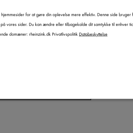
f hjemmesider for at gøre din oplevelse mere effektiv. Denne side bruger 
es på vores sider. Du kan ændre eller tilbagekalde dit samtykke til enhver 
nde domæner: rheinzink.dk Privatlivspolitik
Databeskyttelse
lutningstagere" - kan du se et eksempel på et god
SE DEN HER
atione
aktivere alle apps.