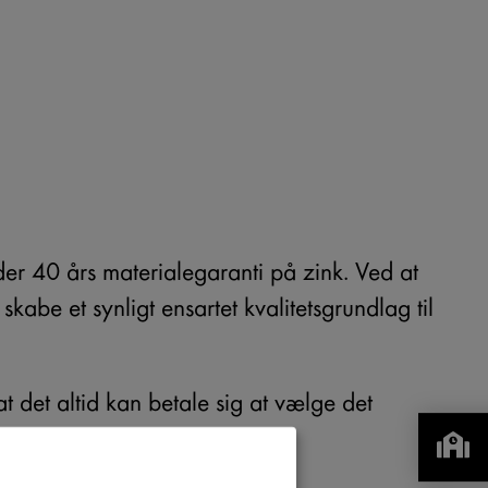
er 40 års materialegaranti på zink. Ved at
skabe et synligt ensartet kvalitetsgrundlag til
t det altid kan betale sig at vælge det