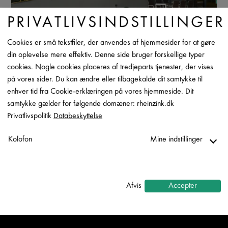
PRIVATLIVSINDSTILLINGER
Cookies er små tekstfiler, der anvendes af hjemmesider for at gøre
din oplevelse mere effektiv. Denne side bruger forskellige typer
cookies. Nogle cookies placeres af tredjeparts tjenester, der vises
på vores sider. Du kan ændre eller tilbagekalde dit samtykke til
enhver tid fra Cookie-erklæringen på vores hjemmeside. Dit
samtykke gælder for følgende domæner: rheinzink.dk
Privatlivspolitik
Databeskyttelse
Kolofon
Mine indstillinger
NYHEDER
Nødvendig
↓
2
tjenester
VIRKSOMHED
Afvis
Accepter
Statistik
PRODUKTOVERBLIK
↓
5
tjenester
Marketing