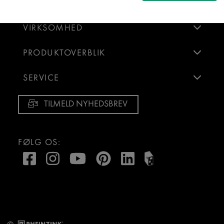
NYHEDER
Statistik
↓
5
tjenester
VIRKSOMHED
Marketing
↓
10
tjenester
PRODUKTOVERBLIK
Aktiver/deaktiver alle applikatione
SERVICE
Brug denne kontakt til at aktivere/deaktivere alle apps.
TILMELD NYHEDSBREV
FØLG OS: