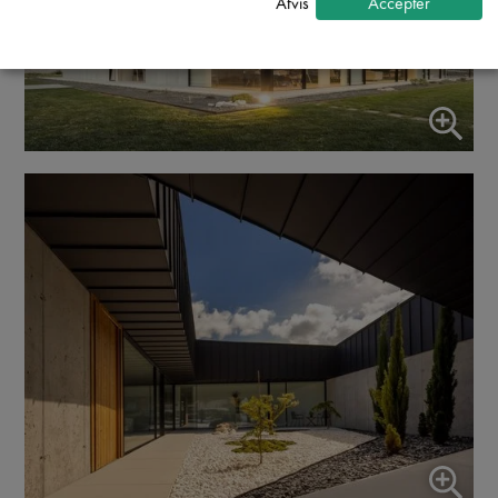
Afvis
Accepter
Statistik
↓
5
tjenester
Marketing
↓
10
tjenester
Aktiver/deaktiver alle applikatione
Brug denne kontakt til at aktivere/deaktivere alle apps.