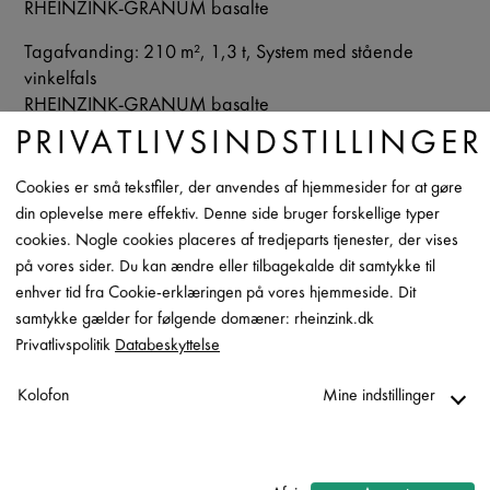
RHEINZINK-GRANUM basalte
Tagafvanding: 210 m², 1,3 t, System med stående
vinkelfals
RHEINZINK-GRANUM basalte
PRIVATLIVSINDSTILLINGER
Copyright foto
RHEINZINK
Cookies er små tekstfiler, der anvendes af hjemmesider for at gøre
din oplevelse mere effektiv. Denne side bruger forskellige typer
Datablade
cookies. Nogle cookies placeres af tredjeparts tjenester, der vises
Kontakt
på vores sider. Du kan ændre eller tilbagekalde dit samtykke til
enhver tid fra Cookie-erklæringen på vores hjemmeside. Dit
samtykke gælder for følgende domæner: rheinzink.dk
Privatlivspolitik
Databeskyttelse
Kolofon
Mine indstillinger
Nødvendig
↓
2
tjenester