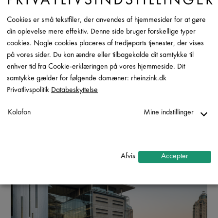
PRIVATLIVSINDSTILLINGER
Cookies er små tekstfiler, der anvendes af hjemmesider for at gøre
din oplevelse mere effektiv. Denne side bruger forskellige typer
cookies. Nogle cookies placeres af tredjeparts tjenester, der vises
på vores sider. Du kan ændre eller tilbagekalde dit samtykke til
enhver tid fra Cookie-erklæringen på vores hjemmeside. Dit
samtykke gælder for følgende domæner: rheinzink.dk
Privatlivspolitik
Databeskyttelse
Kolofon
Mine indstillinger
Nødvendig
↓
2
tjenester
Afvis
Accepter
Statistik
↓
5
tjenester
Marketing
↓
10
tjenester