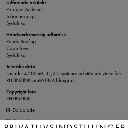
Udførende arkitekt
Paragon Architects
Johannesburg
Sydafrika
Håndværksmæssig udførelse
Rohde Roofing
Cape Town
Sydafrika
Tekniske data
Facade: 4.200 m², 31,2 t, System med stående vinkelfals
RHEINZINK-prePATINA blaugrau
Copyright foto
RHEINZINK
Datablade
Kontakt