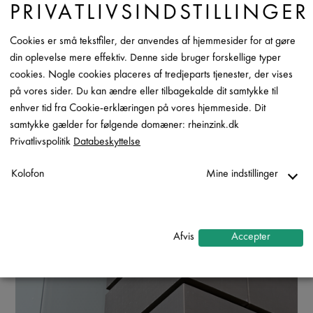
Kontakt
PRIVATLIVSINDSTILLINGER
Cookies er små tekstfiler, der anvendes af hjemmesider for at gøre
din oplevelse mere effektiv. Denne side bruger forskellige typer
cookies. Nogle cookies placeres af tredjeparts tjenester, der vises
på vores sider. Du kan ændre eller tilbagekalde dit samtykke til
enhver tid fra Cookie-erklæringen på vores hjemmeside. Dit
samtykke gælder for følgende domæner: rheinzink.dk
Privatlivspolitik
Databeskyttelse
Kolofon
Mine indstillinger
Nødvendig
↓
2
tjenester
Afvis
Accepter
Statistik
↓
5
tjenester
Marketing
↓
10
tjenester