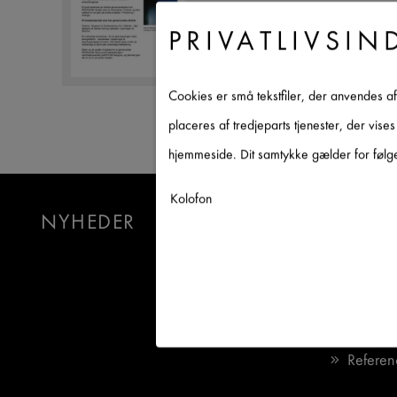
PRIVATLIVSIN
Cookies er små tekstfiler, der anvendes a
placeres af tredjeparts tjenester, der vis
hjemmeside. Dit samtykke gælder for følge
Kolofon
NYHEDER
VIRKS
Nødvendig
↓
2
tjenester
Om os
Statistik
FAQ
↓
5
tjenester
Marketing
Referen
↓
10
tjenester