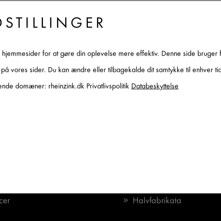
DSTILLINGER
f hjemmesider for at gøre din oplevelse mere effektiv. Denne side bruger 
es på vores sider. Du kan ændre eller tilbagekalde dit samtykke til enhver 
nde domæner: rheinzink.dk Privatlivspolitik
Databeskyttelse
OMHED
PRODUKTOVERBLI
Facadesystemer
Tagafvanding
cer
Halvfabrikata