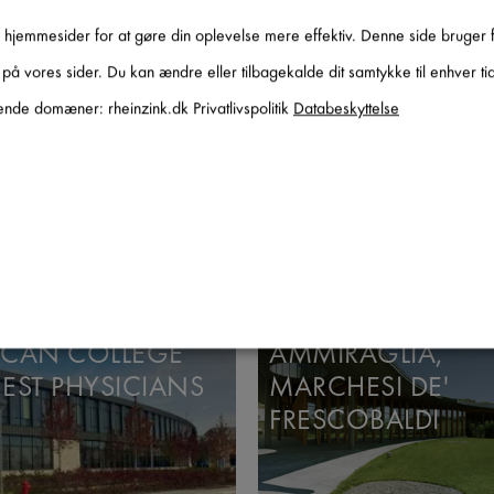
f hjemmesider for at gøre din oplevelse mere effektiv. Denne side bruger 
es på vores sider. Du kan ændre eller tilbagekalde dit samtykke til enhver 
 LOGEMENTS
ALMAC
nde domæner: rheinzink.dk Privatlivspolitik
Databeskyttelse
RCONSTRUCTION
ICAN COLLEGE
AMMIRAGLIA,
EST PHYSICIANS
MARCHESI DE'
FRESCOBALDI
atione
aktivere alle apps.