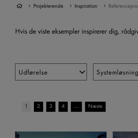
Projekterende
Inspiration
Referencepro
Hvis de viste eksempler inspirerer dig, rådgiv
1
2
3
4
....
Næste