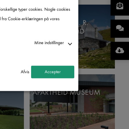
forskellige typer cookies. Nogle cookies
tid fra Cookie-erklæringen på vores
ALPINE HUT M. R.
ŠTEFÁNIKA POD
ĎUMBIEROM
Mine indstillinger
Afvis
Accepter
APARTHEID MUSEUM