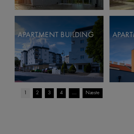
APARTMENT BUILDING
APART
1
2
3
4
....
Næste