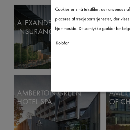
Cookies er små tekstfiler, der anvendes a
placeres af tredjeparts tjenester, der vis
ALEXANDER FORBES
ALIZÉ
hjemmeside. Dit samtykke gælder for følge
INSURANCE
INTE
Kolofon
Nødvendig
↓
2
tjenester
Statistik
↓
5
tjenester
AMBERTON GREEN
AMER
Marketing
↓
10
tjenester
HOTEL SPA
OF CH
Aktiver/deaktiver alle applik
Brug denne kontakt til at aktivere/de