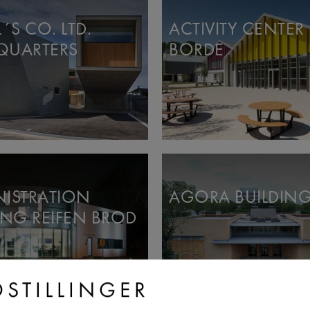
´S CO. LTD.
ACTIVITY CENTER 
QUARTERS
BORDE
ISTRATION
AGORA BUILDIN
ING REIFEN BROD
DSTILLINGER