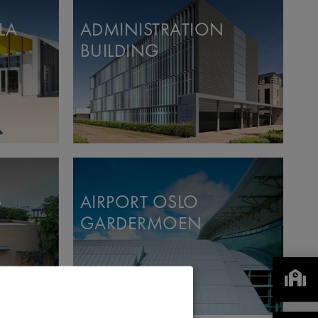
LA
ADMINISTRATION
BUILDING
G
AIRPORT OSLO
GARDERMOEN