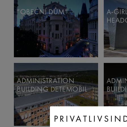
“OBECNÍ DŮM“
A-GIRL
HEAD
ADMINISTRATION
ADMIN
BUILDING DETEMOBIL
BUILD
PRIVATLIVSIN